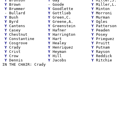
Y
 Bronson          
Y
 Gay              
Y
 Miller,J.     
Y
 Brown            - Goode            
Y
 Miller,L.     
Y
 Brummer          
Y
 Goodlette        
Y
 Minton        
 - Bullard          
Y
 Gottlieb         
Y
 Morroni       
Y
 Bush             
Y
 Green,C.         
Y
 Murman        
Y
 Byrd             
Y
 Greene,A.        
Y
 Ogles         
Y
 Cantens          
Y
 Greenstein       
Y
 Patterson     
Y
 Casey            
Y
 Hafner           
Y
 Peaden        
Y
 Chestnut         
Y
 Harrington       
Y
 Posey         
Y
 Constantine      
Y
 Hart             
Y
 Prieguez      
Y
 Cosgrove         
Y
 Healey           
Y
 Pruitt        
Y
 Crady            
Y
 Henriquez        
Y
 Putnam        
Y
 Crist            
Y
 Heyman           
Y
 Rayson        
Y
 Crow             
Y
 Hill             
Y
 Reddick       
Y
 Dennis           
Y
 Jacobs           
Y
 Ritchie       