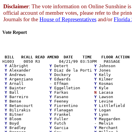
Disclaimer
: The vote information on Online Sunshine is 
official account of member votes, please refer to the print
Journals for the
House of Representatives
and/or
Florida
Vote Report
                                                       
 BILL   RCALL READ AMEND  DATE    TIME    FLOOR ACTION 

H1003    0050 R3        04/21/99 03:53PM   PASSAGE     
Y
 Albright         
Y
 Detert           
Y
 Johnson       
Y
 Alexander        
Y
 Diaz de la Porti 
Y
 Jones         
Y
 Andrews          
Y
 Dockery          
Y
 Kelly         
Y
 Argenziano       
Y
 Edwards          
Y
 Kilmer        
Y
 Arnall           - Effman           
Y
 Kosmas        
Y
 Bainter          
Y
 Eggelletion      
Y
 Kyle          
Y
 Ball             
Y
 Farkas           
N
 Lacasa        
Y
 Barreiro         
Y
 Fasano           
Y
 Lawson        
Y
 Bense            
Y
 Feeney           
Y
 Levine        
Y
 Betancourt       
Y
 Fiorentino       
Y
 Littlefield   
Y
 Bilirakis        
Y
 Flanagan         
Y
 Logan         
Y
 Bitner           
Y
 Frankel          
Y
 Lynn          
Y
 Bloom            
Y
 Fuller           
Y
 Maygarden     
Y
 Boyd             
Y
 Futch            - Melvin        
Y
 Bradley          
Y
 Garcia           
Y
 Merchant      