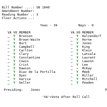
Bill Number ....: SB 1840                              
Amendment Number:                                      
Reading Number .: 3                                    
Floor Actions ..:

                    Yeas - 39           Nays - 0      
   VA VO MEMBER                     VA VO MEMBER       
_ 
Y 
 Bronson                    
_ 
Y 
 Holzendorf   
_ 
Y 
 Brown-Waite                
_ 
Y 
 Horne        
_ 
Y 
 Burt                       
_ 
Y 
 Jones        
_ 
Y 
 Campbell                   
_ 
Y 
 King         
_ 
Y 
 Carlton                    
_ 
Y 
 Klein        
_ 
Y 
 Clary                      
_ 
Y 
 Latvala      
_ 
Y 
 Constantine                
_ 
Y 
 Laurent      
_ 
Y 
 Cowin                      
_ 
Y 
 Lawson       
_ 
Y 
 Crist                      
_ 
Y 
 Lee          
_ 
Y 
 Dawson                     
_ 
- 
 McKay        
_ 
Y 
 Diaz de la Portilla        
_ 
Y 
 Meek         
_ 
Y 
 Dyer                       
_ 
Y 
 Miller       
_ 
Y 
 Garcia                     
_ 
Y 
 Mitchell

_ 
Y 
 Geller                     
_ 
Y 