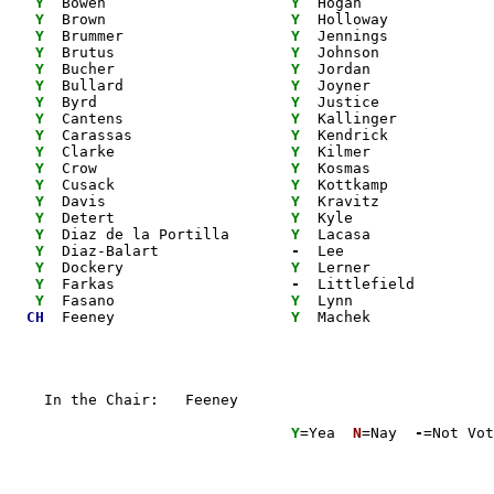
 Y
  Bowen                    
 Y
  Hogan               
 Y
  Brown                    
 Y
  Holloway            
 Y
  Brummer                  
 Y
  Jennings            
 Y
  Brutus                   
 Y
  Johnson             
 Y
  Bucher                   
 Y
  Jordan              
 Y
  Bullard                  
 Y
  Joyner              
 Y
  Byrd                     
 Y
  Justice             
 Y
  Cantens                  
 Y
  Kallinger           
 Y
  Carassas                 
 Y
  Kendrick            
 Y
  Clarke                   
 Y
  Kilmer              
 Y
  Crow                     
 Y
  Kosmas              
 Y
  Cusack                   
 Y
  Kottkamp            
 Y
  Davis                    
 Y
  Kravitz             
 Y
  Detert                   
 Y
  Kyle                
 Y
  Diaz de la Portilla      
 Y
  Lacasa              
 Y
  Diaz-Balart              
 -
  Lee                 
 Y
  Dockery                  
 Y
  Lerner              
 Y
  Farkas                   
 -
  Littlefield         
 Y
  Fasano                   
 Y
  Lynn                
CH
  Feeney                   
 Y
  Machek              
 Y
=Yea 
 N
=Nay 
 -