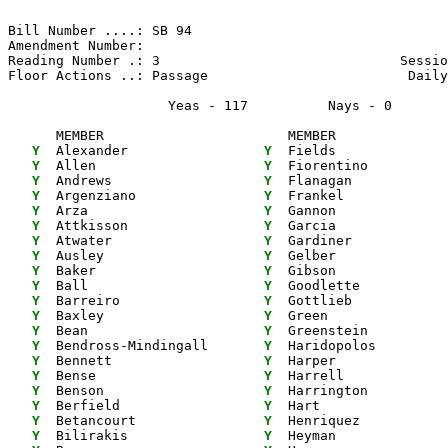
Bill Number ....: SB 94                                
Amendment Number:                                      
Reading Number .: 3                              Sessio
Floor Actions ..: Passage                         Daily
                    Yeas - 117          Nays - 0      
      MEMBER                       MEMBER              
 Y
  Alexander                
 Y
  Fields              
 Y
  Allen                    
 Y
  Fiorentino          
 Y
  Andrews                  
 Y
  Flanagan            
 Y
  Argenziano               
 Y
  Frankel             
 Y
  Arza                     
 Y
  Gannon              
 Y
  Attkisson                
 Y
  Garcia              
 Y
  Atwater                  
 Y
  Gardiner            
 Y
  Ausley                   
 Y
  Gelber              
 Y
  Baker                    
 Y
  Gibson              
 Y
  Ball                     
 Y
  Goodlette           
 Y
  Barreiro                 
 Y
  Gottlieb            
 Y
  Baxley                   
 Y
  Green               
 Y
  Bean                     
 Y
  Greenstein          
 Y
  Bendross-Mindingall      
 Y
  Haridopolos         
 Y
  Bennett                  
 Y
  Harper              
 Y
  Bense                    
 Y
  Harrell             
 Y
  Benson                   
 Y
  Harrington          
 Y
  Berfield                 
 Y
  Hart                
 Y
  Betancourt               
 Y
  Henriquez           
 Y
  Bilirakis                
 Y
  Heyman              