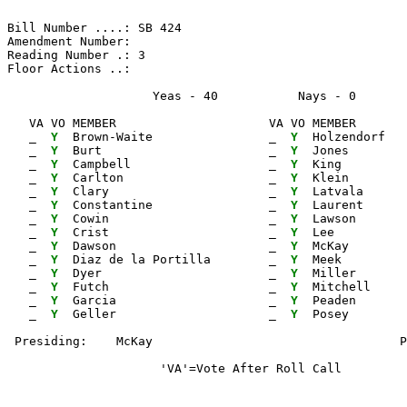
Bill Number ....: SB 424                               
Amendment Number:                                      
Reading Number .: 3                                    
Floor Actions ..:

                    Yeas - 40           Nays - 0      
   VA VO MEMBER                     VA VO MEMBER       
_ 
Y 
 Brown-Waite                
_ 
Y 
 Holzendorf   
_ 
Y 
 Burt                       
_ 
Y 
 Jones        
_ 
Y 
 Campbell                   
_ 
Y 
 King         
_ 
Y 
 Carlton                    
_ 
Y 
 Klein        
_ 
Y 
 Clary                      
_ 
Y 
 Latvala      
_ 
Y 
 Constantine                
_ 
Y 
 Laurent      
_ 
Y 
 Cowin                      
_ 
Y 
 Lawson       
_ 
Y 
 Crist                      
_ 
Y 
 Lee          
_ 
Y 
 Dawson                     
_ 
Y 
 McKay        
_ 
Y 
 Diaz de la Portilla        
_ 
Y 
 Meek         
_ 
Y 
 Dyer                       
_ 
Y 
 Miller       
_ 
Y 
 Futch                      
_ 
Y 
 Mitchell     
_ 
Y 
 Garcia                     
_ 
Y 
 Peaden

_ 
Y 
 Geller                     
_ 
Y 