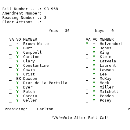
Bill Number ....: SB 968                               
Amendment Number:                                      
Reading Number .: 3                                    
Floor Actions ..:

                    Yeas - 36           Nays - 0      
   VA VO MEMBER                     VA VO MEMBER       
_ 
- 
 Brown-Waite                
Y 
- 
 Holzendorf   
_ 
Y 
 Burt                       
_ 
Y 
 Jones        
_ 
Y 
 Campbell                   
_ 
Y 
 King         
_ 
Y 
 Carlton                    
_ 
Y 
 Klein        
_ 
Y 
 Clary                      
_ 
Y 
 Latvala      
_ 
Y 
 Constantine                
_ 
Y 
 Laurent      
_ 
Y 
 Cowin                      
_ 
Y 
 Lawson       
_ 
Y 
 Crist                      
_ 
Y 
 Lee          
_ 
EX
 Dawson                     
_ 
- 
 McKay        
_ 
Y 
 Diaz de la Portilla        
_ 
Y 
 Meek         
_ 
Y 
 Dyer                       
_ 
Y 
 Miller       
_ 
Y 
 Futch                      
_ 
Y 
 Mitchell     
_ 
Y 
 Garcia                     
_ 
Y 
 Peaden

_ 
Y 
 Geller                     
_ 
Y 