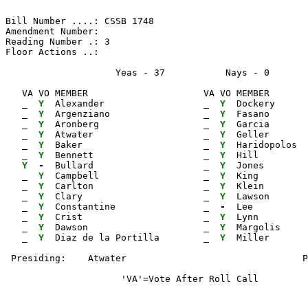
Bill Number ....: CSSB 1748                            
Amendment Number:                                      
Reading Number .: 3                                    
Floor Actions ..:

                    Yeas - 37           Nays - 0      
   VA VO MEMBER                     VA VO MEMBER       
_ 
Y 
 Alexander                  
_ 
Y 
 Dockery      
_ 
Y 
 Argenziano                 
_ 
Y 
 Fasano       
_ 
Y 
 Aronberg                   
_ 
Y 
 Garcia       
_ 
Y 
 Atwater                    
_ 
Y 
 Geller       
_ 
Y 
 Baker                      
_ 
Y 
 Haridopolos  
_ 
Y 
 Bennett                    
_ 
Y 
 Hill         
Y 
- 
 Bullard                    
_ 
Y 
 Jones        
_ 
Y 
 Campbell                   
_ 
Y 
 King         
_ 
Y 
 Carlton                    
_ 
Y 
 Klein        
_ 
Y 
 Clary                      
_ 
Y 
 Lawson       
_ 
Y 
 Constantine                
_ 
- 
 Lee          
_ 
Y 
 Crist                      
_ 
Y 
 Lynn         
_ 
Y 
 Dawson                     
_ 
Y 
 Margolis

_ 
Y 
 Diaz de la Portilla        
_ 
Y 