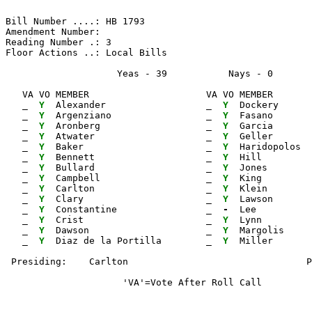
Bill Number ....: HB 1793                              
Amendment Number:                                      
Reading Number .: 3                                    
Floor Actions ..: Local Bills

                    Yeas - 39           Nays - 0      
   VA VO MEMBER                     VA VO MEMBER       
_ 
Y 
 Alexander                  
_ 
Y 
 Dockery      
_ 
Y 
 Argenziano                 
_ 
Y 
 Fasano       
_ 
Y 
 Aronberg                   
_ 
Y 
 Garcia       
_ 
Y 
 Atwater                    
_ 
Y 
 Geller       
_ 
Y 
 Baker                      
_ 
Y 
 Haridopolos  
_ 
Y 
 Bennett                    
_ 
Y 
 Hill         
_ 
Y 
 Bullard                    
_ 
Y 
 Jones        
_ 
Y 
 Campbell                   
_ 
Y 
 King         
_ 
Y 
 Carlton                    
_ 
Y 
 Klein        
_ 
Y 
 Clary                      
_ 
Y 
 Lawson       
_ 
Y 
 Constantine                
_ 
- 
 Lee          
_ 
Y 
 Crist                      
_ 
Y 
 Lynn         
_ 
Y 
 Dawson                     
_ 
Y 
 Margolis

_ 
Y 
 Diaz de la Portilla        
_ 
Y 