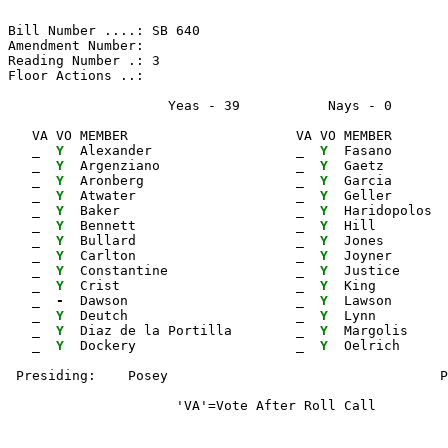
Bill Number ....: SB 640                               
Amendment Number:                                      
Reading Number .: 3                                    
Floor Actions ..:

                    Yeas - 39           Nays - 0      
   VA VO MEMBER                     VA VO MEMBER       
_ 
Y 
 Alexander                  
_ 
Y 
 Fasano       
_ 
Y 
 Argenziano                 
_ 
Y 
 Gaetz        
_ 
Y 
 Aronberg                   
_ 
Y 
 Garcia       
_ 
Y 
 Atwater                    
_ 
Y 
 Geller       
_ 
Y 
 Baker                      
_ 
Y 
 Haridopolos  
_ 
Y 
 Bennett                    
_ 
Y 
 Hill         
_ 
Y 
 Bullard                    
_ 
Y 
 Jones        
_ 
Y 
 Carlton                    
_ 
Y 
 Joyner       
_ 
Y 
 Constantine                
_ 
Y 
 Justice      
_ 
Y 
 Crist                      
_ 
Y 
 King         
_ 
- 
 Dawson                     
_ 
Y 
 Lawson       
_ 
Y 
 Deutch                     
_ 
Y 
 Lynn         
_ 
Y 
 Diaz de la Portilla        
_ 
Y 
 Margolis

_ 
Y 
 Dockery                    
_ 
Y 