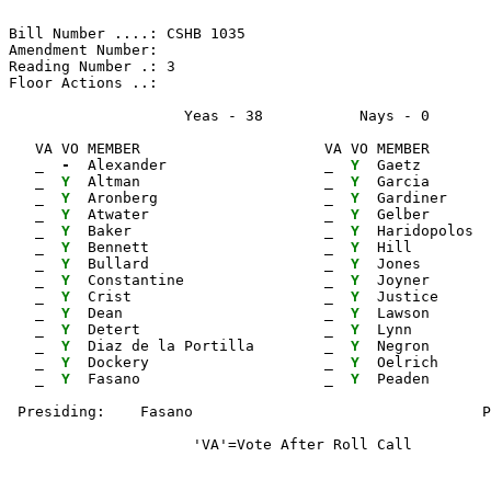
Bill Number ....: CSHB 1035                            
Amendment Number:                                      
Reading Number .: 3                                    
Floor Actions ..:

                    Yeas - 38           Nays - 0      
   VA VO MEMBER                     VA VO MEMBER       
_ 
- 
 Alexander                  
_ 
Y 
 Gaetz        
_ 
Y 
 Altman                     
_ 
Y 
 Garcia       
_ 
Y 
 Aronberg                   
_ 
Y 
 Gardiner     
_ 
Y 
 Atwater                    
_ 
Y 
 Gelber       
_ 
Y 
 Baker                      
_ 
Y 
 Haridopolos  
_ 
Y 
 Bennett                    
_ 
Y 
 Hill         
_ 
Y 
 Bullard                    
_ 
Y 
 Jones        
_ 
Y 
 Constantine                
_ 
Y 
 Joyner       
_ 
Y 
 Crist                      
_ 
Y 
 Justice      
_ 
Y 
 Dean                       
_ 
Y 
 Lawson       
_ 
Y 
 Detert                     
_ 
Y 
 Lynn         
_ 
Y 
 Diaz de la Portilla        
_ 
Y 
 Negron

_ 
Y 
 Dockery                    
_ 
Y 
 Oelrich

_ 
Y 
 Fasano                     
_ 
Y 