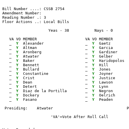
Bill Number ....: CSSB 2754                            
Amendment Number:                                      
Reading Number .: 3                                    
Floor Actions ..: Local Bills

                    Yeas - 38           Nays - 0      
   VA VO MEMBER                     VA VO MEMBER       
_ 
Y 
 Alexander                  
_ 
Y 
 Gaetz        
_ 
Y 
 Altman                     
_ 
Y 
 Garcia       
_ 
Y 
 Aronberg                   
_ 
Y 
 Gardiner     
_ 
Y 
 Atwater                    
_ 
Y 
 Gelber       
_ 
Y 
 Baker                      
_ 
Y 
 Haridopolos  
_ 
Y 
 Bennett                    
_ 
Y 
 Hill         
_ 
Y 
 Bullard                    
_ 
Y 
 Jones        
_ 
Y 
 Constantine                
_ 
Y 
 Joyner       
_ 
Y 
 Crist                      
_ 
Y 
 Justice      
_ 
Y 
 Dean                       
_ 
Y 
 Lawson       
_ 
Y 
 Detert                     
_ 
Y 
 Lynn         
_ 
Y 
 Diaz de la Portilla        
_ 
Y 
 Negron

_ 
Y 
 Dockery                    
_ 
Y 
 Oelrich

_ 
Y 
 Fasano                     
_ 
Y 
                     'VA'=Vote After Roll Call         