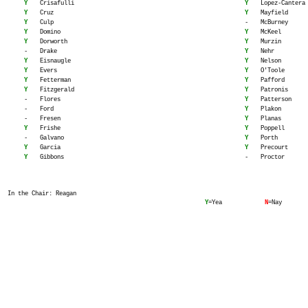
Y
Crisafulli
Y
Lopez-Cantera
Y
Cruz
Y
Mayfield
Y
Culp
-
McBurney
Y
Domino
Y
McKeel
Y
Dorworth
Y
Murzin
-
Drake
Y
Nehr
Y
Eisnaugle
Y
Nelson
Y
Evers
Y
O'Toole
Y
Fetterman
Y
Pafford
Y
Fitzgerald
Y
Patronis
-
Flores
Y
Patterson
-
Ford
Y
Plakon
-
Fresen
Y
Planas
Y
Frishe
Y
Poppell
-
Galvano
Y
Porth
Y
Garcia
Y
Precourt
Y
Gibbons
-
Proctor
In the Chair: Reagan
Y
=Yea
N
=Nay