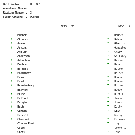
Bill Number ....: HB 5001
Amendment Number:
Reading Number .: 3
Floor Actions ..: Quorum
Yeas - 95
Nays - 0
Member
Member
Y
Abruzzo
Y
Gibson
Y
Adams
Y
Glorioso
Y
Adkins
-
Gonzalez
-
Ambler
Y
Grady
-
Anderson
Y
Grimsley
Y
Aubuchon
Y
Hasner
Y
Bembry
Y
Hays
Y
Bernard
Y
Heller
Y
Bogdanoff
-
Holder
-
Bovo
Y
Homan
Y
Boyd
Y
Hooper
Y
Brandenburg
Y
Horner
-
Braynon
Y
Hudson
Y
Brisé
Y
Hukill
Y
Bullard
Y
Jenne
Y
Burgin
Y
Jones
Y
Bush
Y
Kelly
Y
Cannon
Y
Kiar
-
Carroll
-
Kreegel
Y
Chestnut
Y
Kriseman
-
Clarke-Reed
Y
Legg
-
Coley
Y
Llorente
-
Cretul
Y
Long