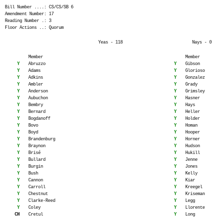
Bill Number ....: CS/CS/SB 6
Amendment Number: 17
Reading Number .: 3
Floor Actions ..: Quorum
Yeas - 118
Nays - 0
Member
Member
Y
Abruzzo
Y
Gibson
Y
Adams
Y
Glorioso
Y
Adkins
Y
Gonzalez
Y
Ambler
Y
Grady
Y
Anderson
Y
Grimsley
Y
Aubuchon
Y
Hasner
Y
Bembry
Y
Hays
Y
Bernard
Y
Heller
Y
Bogdanoff
Y
Holder
Y
Bovo
Y
Homan
Y
Boyd
Y
Hooper
Y
Brandenburg
Y
Horner
Y
Braynon
Y
Hudson
Y
Brisé
Y
Hukill
Y
Bullard
Y
Jenne
Y
Burgin
Y
Jones
Y
Bush
Y
Kelly
Y
Cannon
Y
Kiar
Y
Carroll
Y
Kreegel
Y
Chestnut
Y
Kriseman
Y
Clarke-Reed
Y
Legg
Y
Coley
Y
Llorente
CH
Cretul
Y
Long