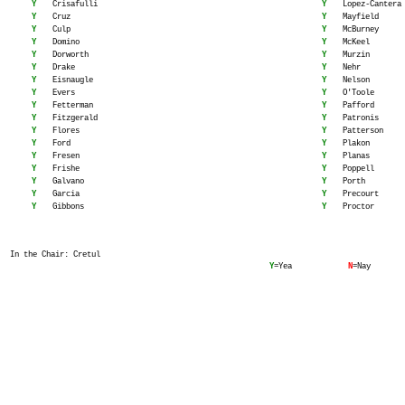
Y
Crisafulli
Y
Lopez-Cantera
Y
Cruz
Y
Mayfield
Y
Culp
Y
McBurney
Y
Domino
Y
McKeel
Y
Dorworth
Y
Murzin
Y
Drake
Y
Nehr
Y
Eisnaugle
Y
Nelson
Y
Evers
Y
O'Toole
Y
Fetterman
Y
Pafford
Y
Fitzgerald
Y
Patronis
Y
Flores
Y
Patterson
Y
Ford
Y
Plakon
Y
Fresen
Y
Planas
Y
Frishe
Y
Poppell
Y
Galvano
Y
Porth
Y
Garcia
Y
Precourt
Y
Gibbons
Y
Proctor
In the Chair: Cretul
Y
=Yea
N
=Nay